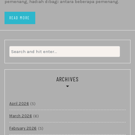
pemenang, hadiah dibagi antara beberapa pemenang.
READ MORE
Search
for:
ARCHIVES
(5)
April 2026
(6)
March 2026
(5)
February 2026