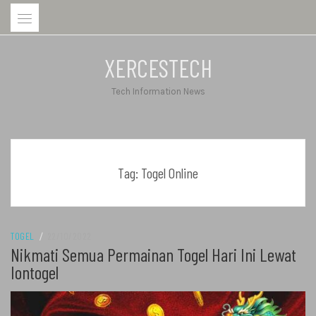
Skip
to
content
XERCESTECH
Tech Information News
Tag:
Togel Online
TOGEL
/
22/10/2022
Nikmati Semua Permainan Togel Hari Ini Lewat
Iontogel