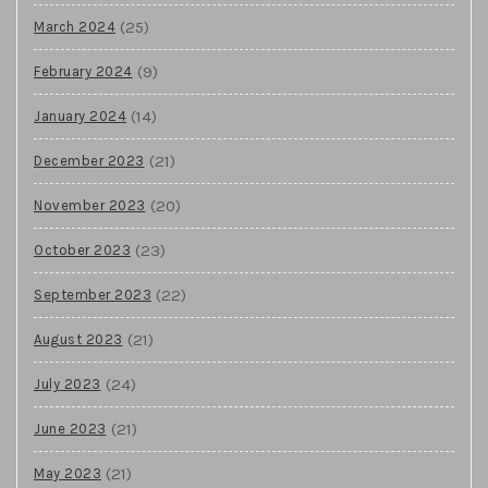
(25)
March 2024
(9)
February 2024
(14)
January 2024
(21)
December 2023
(20)
November 2023
(23)
October 2023
(22)
September 2023
(21)
August 2023
(24)
July 2023
(21)
June 2023
(21)
May 2023