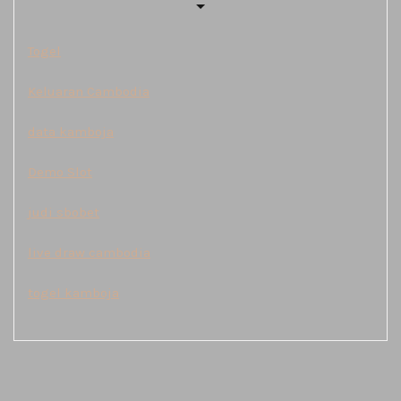
Togel
Keluaran Cambodia
data kamboja
Demo Slot
judi sbobet
live draw cambodia
togel kamboja