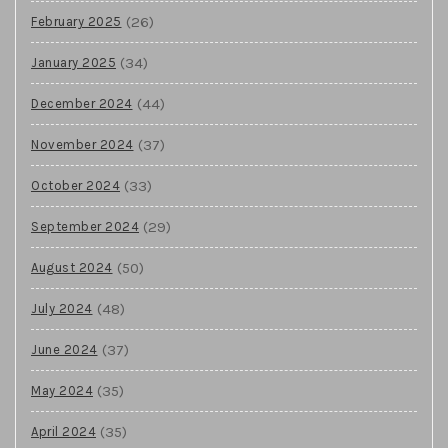
(26)
February 2025
(34)
January 2025
(44)
December 2024
(37)
November 2024
(33)
October 2024
(29)
September 2024
(50)
August 2024
(48)
July 2024
(37)
June 2024
(35)
May 2024
(35)
April 2024