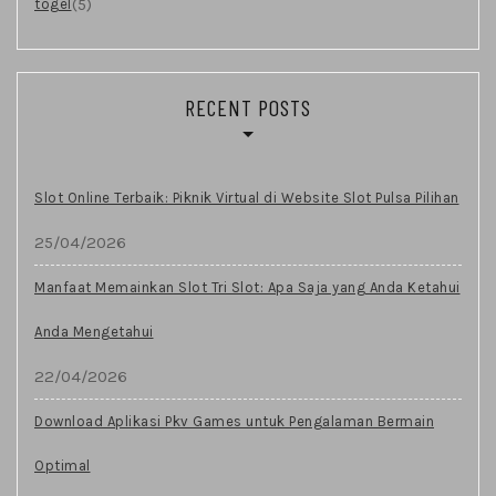
(5)
togel
RECENT POSTS
Slot Online Terbaik: Piknik Virtual di Website Slot Pulsa Pilihan
25/04/2026
Manfaat Memainkan Slot Tri Slot: Apa Saja yang Anda Ketahui
Anda Mengetahui
22/04/2026
Download Aplikasi Pkv Games untuk Pengalaman Bermain
Optimal