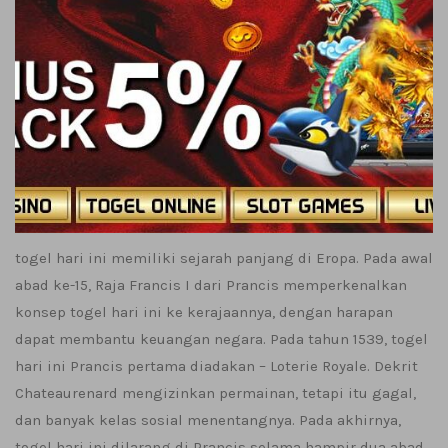
togel hari ini memiliki sejarah panjang di Eropa. Pada awal
abad ke-15, Raja Francis I dari Prancis memperkenalkan
konsep togel hari ini ke kerajaannya, dengan harapan
dapat membantu keuangan negara. Pada tahun 1539, togel
hari ini Prancis pertama diadakan – Loterie Royale. Dekrit
Chateaurenard mengizinkan permainan, tetapi itu gagal,
dan banyak kelas sosial menentangnya. Pada akhirnya,
togel hari ini dilarang di Prancis selama hampir dua abad.