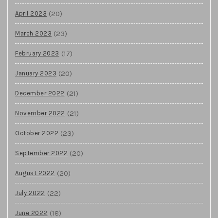
(20)
April 2023
(23)
March 2023
(17)
February 2023
(20)
January 2023
(21)
December 2022
(21)
November 2022
(23)
October 2022
(20)
September 2022
(20)
August 2022
(22)
July 2022
(18)
June 2022