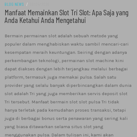
BLOG NEWS
/
22/04/2026
Manfaat Memainkan Slot Tri Slot: Apa Saja yang
Anda Ketahui Anda Mengetahui
Bermain permainan slot adalah sebuah metode yang
populer dalam menghabiskan waktu sambil mencari-cari
kesempatan meraih keuntungan. Seiring dengan adanya
perkembangan teknologi, permainan slot machine kini
dapat diakses dengan lebih terjangkau melalui berbagai
platform, termasuk juga memakai pulsa. Salah satu
provider yang selalu banyak diperbincangkan dalam dunia
slot adalah Tri yang juga memberikan servis deposit slot
Tri tersebut. Manfaat bermain slot slot pulsa Tri tidak
hanya terletak pada kemudahan proses transaksi, tetapi
juga di berbagai bonus serta penawaran yang sering kali
yang biasa ditawarkan selama situs slot yang
menggunakan pulsa. Dalam tulisan ini, kami akan