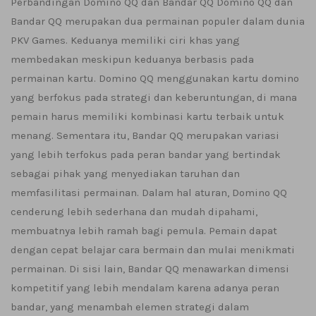
Perbandingan Domino QQ dan Bandar QQ Domino QQ dan
Bandar QQ merupakan dua permainan populer dalam dunia
PKV Games. Keduanya memiliki ciri khas yang
membedakan meskipun keduanya berbasis pada
permainan kartu. Domino QQ menggunakan kartu domino
yang berfokus pada strategi dan keberuntungan, di mana
pemain harus memiliki kombinasi kartu terbaik untuk
menang. Sementara itu, Bandar QQ merupakan variasi
yang lebih terfokus pada peran bandar yang bertindak
sebagai pihak yang menyediakan taruhan dan
memfasilitasi permainan. Dalam hal aturan, Domino QQ
cenderung lebih sederhana dan mudah dipahami,
membuatnya lebih ramah bagi pemula. Pemain dapat
dengan cepat belajar cara bermain dan mulai menikmati
permainan. Di sisi lain, Bandar QQ menawarkan dimensi
kompetitif yang lebih mendalam karena adanya peran
bandar, yang menambah elemen strategi dalam