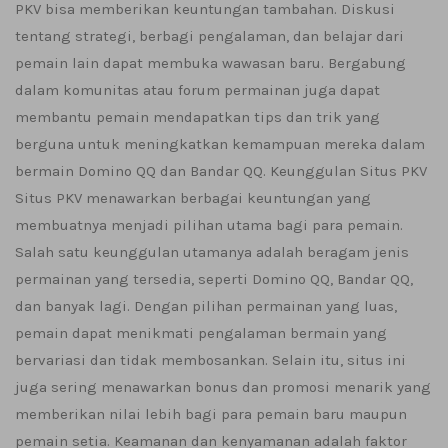
PKV bisa memberikan keuntungan tambahan. Diskusi
tentang strategi, berbagi pengalaman, dan belajar dari
pemain lain dapat membuka wawasan baru. Bergabung
dalam komunitas atau forum permainan juga dapat
membantu pemain mendapatkan tips dan trik yang
berguna untuk meningkatkan kemampuan mereka dalam
bermain Domino QQ dan Bandar QQ. Keunggulan Situs PKV
Situs PKV menawarkan berbagai keuntungan yang
membuatnya menjadi pilihan utama bagi para pemain.
Salah satu keunggulan utamanya adalah beragam jenis
permainan yang tersedia, seperti Domino QQ, Bandar QQ,
dan banyak lagi. Dengan pilihan permainan yang luas,
pemain dapat menikmati pengalaman bermain yang
bervariasi dan tidak membosankan. Selain itu, situs ini
juga sering menawarkan bonus dan promosi menarik yang
memberikan nilai lebih bagi para pemain baru maupun
pemain setia. Keamanan dan kenyamanan adalah faktor