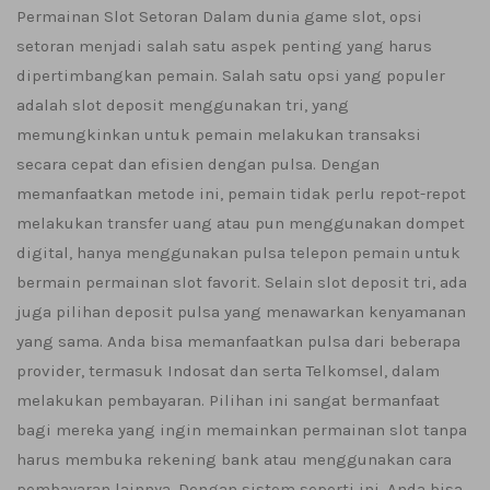
Permainan Slot Setoran Dalam dunia game slot, opsi
setoran menjadi salah satu aspek penting yang harus
dipertimbangkan pemain. Salah satu opsi yang populer
adalah slot deposit menggunakan tri, yang
memungkinkan untuk pemain melakukan transaksi
secara cepat dan efisien dengan pulsa. Dengan
memanfaatkan metode ini, pemain tidak perlu repot-repot
melakukan transfer uang atau pun menggunakan dompet
digital, hanya menggunakan pulsa telepon pemain untuk
bermain permainan slot favorit. Selain slot deposit tri, ada
juga pilihan deposit pulsa yang menawarkan kenyamanan
yang sama. Anda bisa memanfaatkan pulsa dari beberapa
provider, termasuk Indosat dan serta Telkomsel, dalam
melakukan pembayaran. Pilihan ini sangat bermanfaat
bagi mereka yang ingin memainkan permainan slot tanpa
harus membuka rekening bank atau menggunakan cara
pembayaran lainnya. Dengan sistem seperti ini, Anda bisa