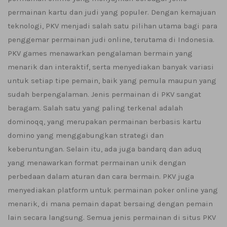
permainan kartu dan judi yang populer. Dengan kemajuan
teknologi, PKV menjadi salah satu pilihan utama bagi para
penggemar permainan judi online, terutama di Indonesia.
PKV games menawarkan pengalaman bermain yang
menarik dan interaktif, serta menyediakan banyak variasi
untuk setiap tipe pemain, baik yang pemula maupun yang
sudah berpengalaman. Jenis permainan di PKV sangat
beragam. Salah satu yang paling terkenal adalah
dominoqq, yang merupakan permainan berbasis kartu
domino yang menggabungkan strategi dan
keberuntungan. Selain itu, ada juga bandarq dan aduq
yang menawarkan format permainan unik dengan
perbedaan dalam aturan dan cara bermain. PKV juga
menyediakan platform untuk permainan poker online yang
menarik, di mana pemain dapat bersaing dengan pemain
lain secara langsung. Semua jenis permainan di situs PKV