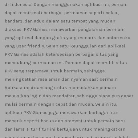
di Indonesia. Dengan menggunakan aplikasi ini, pemain
dapat menikmati berbagai permainan seperti poker,
bandarq, dan aduq dalam satu tempat yang mudah
diakses. PKV Games menawarkan pengalaman bermain
yang optimal dengan grafis yang menarik dan antarmuka
yang user-friendly. Salah satu keunggulan dari aplikasi
PKV Games adalah ketersediaan berbagai situs yang
mendukung permainan ini. Pemain dapat memilih situs
PKV yang terpercaya untuk bermain, sehingga
meningkatkan rasa aman dan nyaman saat bermain.
Aplikasi ini dirancang untuk memudahkan pemain
melakukan login dan mendaftar, sehingga siapa pun dapat
mulai bermain dengan cepat dan mudah. Selain itu,
aplikasi PKV Games juga menawarkan berbagai fitur
menarik seperti bonus dan promosi untuk pemain baru
dan lama. Fitur-fitur ini bertujuan untuk meningkatkan
pengalaman bermain dan memberikan kesempatan lebih