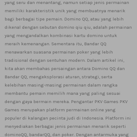
yang seru dan menantang, namun setiap jenis permainan
memiliki karakteristik unik yang membuatnya menarik
bagi berbagai tipe pemain. Domino QQ, atau yang lebih
dikenal dengan sebutan domino qiu qiu, adalah permainan
yang mengandalkan kombinasi kartu domino untuk
meraih kemenangan. Sementara itu, Bandar QQ
menawarkan suasana permainan poker yang lebih
tradisional dengan sentuhan modern. Dalam artikel ini,
kita akan membahas persaingan antara Domino QQ dan
Bandar QQ, mengeksplorasi aturan, strategi, serta
kelebihan masing-masing permainan dalam rangka
membantu pemain memilih mana yang paling sesuai
dengan gaya bermain mereka. Pengantar PKV Games PKV
Games merupakan platform permainan online yang
populer di kalangan pecinta judi di Indonesia. Platform ini
menyediakan berbagai jenis permainan menarik seperti
dominoQQ, bandarQQ, dan poker. Dengan antarmuka yang