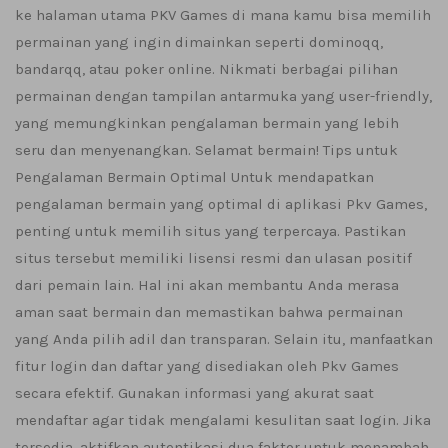
ke halaman utama PKV Games di mana kamu bisa memilih
permainan yang ingin dimainkan seperti dominoqq,
bandarqq, atau poker online. Nikmati berbagai pilihan
permainan dengan tampilan antarmuka yang user-friendly,
yang memungkinkan pengalaman bermain yang lebih
seru dan menyenangkan. Selamat bermain! Tips untuk
Pengalaman Bermain Optimal Untuk mendapatkan
pengalaman bermain yang optimal di aplikasi Pkv Games,
penting untuk memilih situs yang terpercaya. Pastikan
situs tersebut memiliki lisensi resmi dan ulasan positif
dari pemain lain. Hal ini akan membantu Anda merasa
aman saat bermain dan memastikan bahwa permainan
yang Anda pilih adil dan transparan. Selain itu, manfaatkan
fitur login dan daftar yang disediakan oleh Pkv Games
secara efektif. Gunakan informasi yang akurat saat
mendaftar agar tidak mengalami kesulitan saat login. Jika
tersedia, aktifkan autentikasi dua faktor untuk menambah