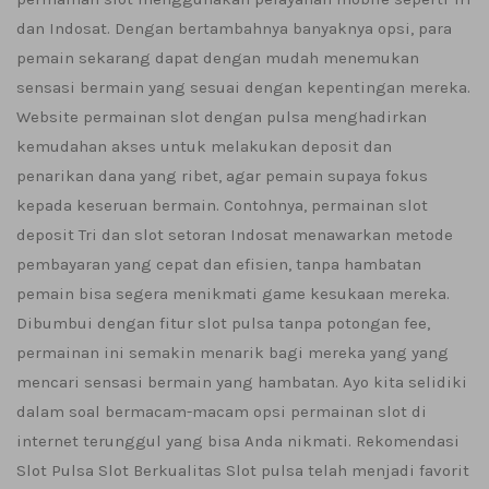
dan Indosat. Dengan bertambahnya banyaknya opsi, para
pemain sekarang dapat dengan mudah menemukan
sensasi bermain yang sesuai dengan kepentingan mereka.
Website permainan slot dengan pulsa menghadirkan
kemudahan akses untuk melakukan deposit dan
penarikan dana yang ribet, agar pemain supaya fokus
kepada keseruan bermain. Contohnya, permainan slot
deposit Tri dan slot setoran Indosat menawarkan metode
pembayaran yang cepat dan efisien, tanpa hambatan
pemain bisa segera menikmati game kesukaan mereka.
Dibumbui dengan fitur slot pulsa tanpa potongan fee,
permainan ini semakin menarik bagi mereka yang yang
mencari sensasi bermain yang hambatan. Ayo kita selidiki
dalam soal bermacam-macam opsi permainan slot di
internet terunggul yang bisa Anda nikmati. Rekomendasi
Slot Pulsa Slot Berkualitas Slot pulsa telah menjadi favorit