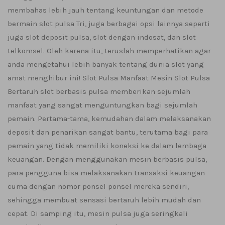
membahas lebih jauh tentang keuntungan dan metode
bermain slot pulsa Tri, juga berbagai opsi lainnya seperti
juga slot deposit pulsa, slot dengan indosat, dan slot
telkomsel. Oleh karena itu, teruslah memperhatikan agar
anda mengetahui lebih banyak tentang dunia slot yang
amat menghibur ini! Slot Pulsa Manfaat Mesin Slot Pulsa
Bertaruh slot berbasis pulsa memberikan sejumlah
manfaat yang sangat menguntungkan bagi sejumlah
pemain. Pertama-tama, kemudahan dalam melaksanakan
deposit dan penarikan sangat bantu, terutama bagi para
pemain yang tidak memiliki koneksi ke dalam lembaga
keuangan. Dengan menggunakan mesin berbasis pulsa,
para pengguna bisa melaksanakan transaksi keuangan
cuma dengan nomor ponsel ponsel mereka sendiri,
sehingga membuat sensasi bertaruh lebih mudah dan
cepat. Di samping itu, mesin pulsa juga seringkali