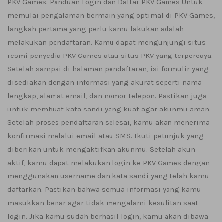
PKV Games. Panduan Login dan Daftar PKV Games Untuk
memulai pengalaman bermain yang optimal di PKV Games,
langkah pertama yang perlu kamu lakukan adalah
melakukan pendaftaran. Kamu dapat mengunjungi situs
resmi penyedia PKV Games atau situs PKV yang terpercaya.
Setelah sampai di halaman pendaftaran, isi formulir yang
disediakan dengan informasi yang akurat seperti nama
lengkap, alamat email, dan nomor telepon. Pastikan juga
untuk membuat kata sandi yang kuat agar akunmu aman.
Setelah proses pendaftaran selesai, kamu akan menerima
konfirmasi melalui email atau SMS. Ikuti petunjuk yang
diberikan untuk mengaktifkan akunmu. Setelah akun
aktif, kamu dapat melakukan login ke PKV Games dengan
menggunakan username dan kata sandi yang telah kamu
daftarkan. Pastikan bahwa semua informasi yang kamu
masukkan benar agar tidak mengalami kesulitan saat
login. Jika kamu sudah berhasil login, kamu akan dibawa