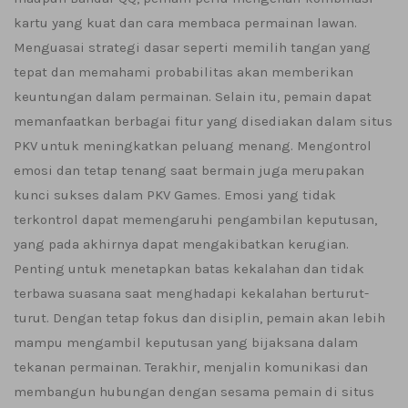
kartu yang kuat dan cara membaca permainan lawan.
Menguasai strategi dasar seperti memilih tangan yang
tepat dan memahami probabilitas akan memberikan
keuntungan dalam permainan. Selain itu, pemain dapat
memanfaatkan berbagai fitur yang disediakan dalam situs
PKV untuk meningkatkan peluang menang. Mengontrol
emosi dan tetap tenang saat bermain juga merupakan
kunci sukses dalam PKV Games. Emosi yang tidak
terkontrol dapat memengaruhi pengambilan keputusan,
yang pada akhirnya dapat mengakibatkan kerugian.
Penting untuk menetapkan batas kekalahan dan tidak
terbawa suasana saat menghadapi kekalahan berturut-
turut. Dengan tetap fokus dan disiplin, pemain akan lebih
mampu mengambil keputusan yang bijaksana dalam
tekanan permainan. Terakhir, menjalin komunikasi dan
membangun hubungan dengan sesama pemain di situs