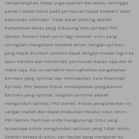
menyenangkan, tetapi juga nyaman dan aman, sehingga
pemain dapat fokus pada permainan tanpa khawatir akan
kebocoran informasi. Tidak kalah penting adalah
kemudahan akses yang didukung oleh aplikasi PKV
Games. Pemain tidak perlu lagi mencari situs yang
seringkali mengalami kendala akses. Dengan aplikasi
yang dapat diunduh, pemain dapat dengan mudah login ke
akun mereka dan menikmati permainan kapan saja dan di
mana saja. Hal ini semakin meningkatkan pengalaman
bermain yang optimal dan memuaskan. Cara Download
Aplikasi PKV Games Untuk mendapatkan pengalaman
bermain yang optimal, langkah pertama adalah
mengunduh aplikasi PKV Games. Proses pengunduhan ini
sangat mudah dan dapat dilakukan melalui situs resmi
PKV Games. Pastikan Anda mengunjungi situs yang
terpercaya untuk menghindari aplikasi yang tidak resmi.
Setelah berada di situs, cari tautan yang mengarah ke