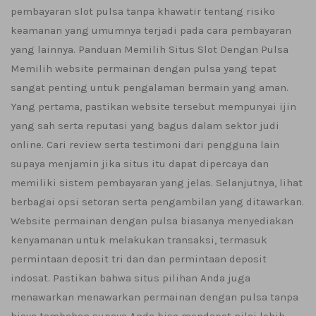
pembayaran slot pulsa tanpa khawatir tentang risiko
keamanan yang umumnya terjadi pada cara pembayaran
yang lainnya. Panduan Memilih Situs Slot Dengan Pulsa
Memilih website permainan dengan pulsa yang tepat
sangat penting untuk pengalaman bermain yang aman.
Yang pertama, pastikan website tersebut mempunyai ijin
yang sah serta reputasi yang bagus dalam sektor judi
online. Cari review serta testimoni dari pengguna lain
supaya menjamin jika situs itu dapat dipercaya dan
memiliki sistem pembayaran yang jelas. Selanjutnya, lihat
berbagai opsi setoran serta pengambilan yang ditawarkan.
Website permainan dengan pulsa biasanya menyediakan
kenyamanan untuk melakukan transaksi, termasuk
permintaan deposit tri dan dan permintaan deposit
indosat. Pastikan bahwa situs pilihan Anda juga
menawarkan menawarkan permainan dengan pulsa tanpa