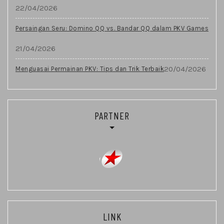
22/04/2026
Persaingan Seru: Domino QQ vs. Bandar QQ dalam PKV Games
21/04/2026
20/04/2026
Menguasai Permainan PKV: Tips dan Trik Terbaik
PARTNER
LINK