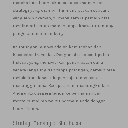
mereka bisa lebih fokus pada permainan dan
strategi yang diambil. Ini menciptakan suasana
yang lebih nyaman, di mana semua pemain bisa
menikmati setiap momen tanpa khawatir tentang
pengeluaran tersembunyi.
Keuntungan lainnya adalah kemudahan dan
kecepatan transaksi. Dengan slot deposit pulsa
Indosat yang menawarkan penempatan dana
secara langsung dan tanpa potongan, pemain bisa
melakukan deposit kapan saja tanpa harus
menunggu lama. Kecepatan ini memungkinkan
Anda untuk segera terjun ke permainan dan
memaksimalkan waktu bermain Anda dengan
lebih efisien.
Strategi Menang di Slot Pulsa