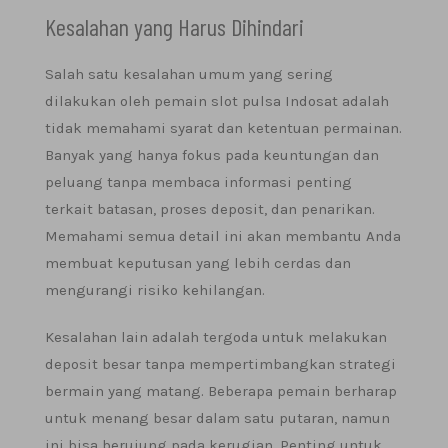
Kesalahan yang Harus Dihindari
Salah satu kesalahan umum yang sering
dilakukan oleh pemain slot pulsa Indosat adalah
tidak memahami syarat dan ketentuan permainan.
Banyak yang hanya fokus pada keuntungan dan
peluang tanpa membaca informasi penting
terkait batasan, proses deposit, dan penarikan.
Memahami semua detail ini akan membantu Anda
membuat keputusan yang lebih cerdas dan
mengurangi risiko kehilangan.
Kesalahan lain adalah tergoda untuk melakukan
deposit besar tanpa mempertimbangkan strategi
bermain yang matang. Beberapa pemain berharap
untuk menang besar dalam satu putaran, namun
ini bisa berujung pada kerugian. Penting untuk