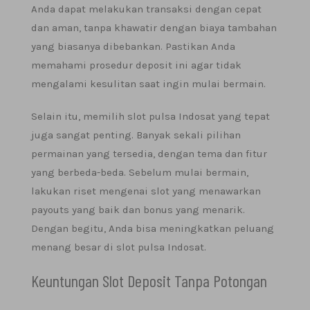
Anda dapat melakukan transaksi dengan cepat
dan aman, tanpa khawatir dengan biaya tambahan
yang biasanya dibebankan. Pastikan Anda
memahami prosedur deposit ini agar tidak
mengalami kesulitan saat ingin mulai bermain.
Selain itu, memilih slot pulsa Indosat yang tepat
juga sangat penting. Banyak sekali pilihan
permainan yang tersedia, dengan tema dan fitur
yang berbeda-beda. Sebelum mulai bermain,
lakukan riset mengenai slot yang menawarkan
payouts yang baik dan bonus yang menarik.
Dengan begitu, Anda bisa meningkatkan peluang
menang besar di slot pulsa Indosat.
Keuntungan Slot Deposit Tanpa Potongan