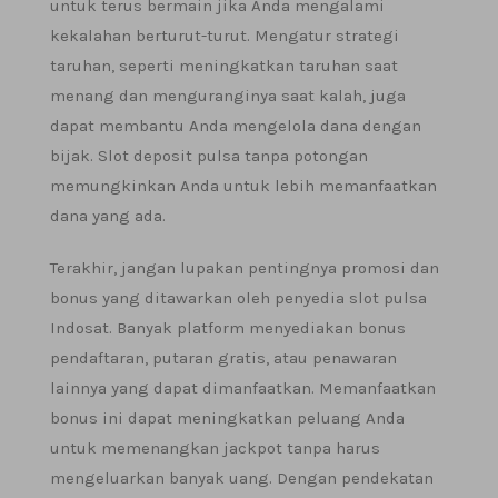
untuk terus bermain jika Anda mengalami
kekalahan berturut-turut. Mengatur strategi
taruhan, seperti meningkatkan taruhan saat
menang dan menguranginya saat kalah, juga
dapat membantu Anda mengelola dana dengan
bijak. Slot deposit pulsa tanpa potongan
memungkinkan Anda untuk lebih memanfaatkan
dana yang ada.
Terakhir, jangan lupakan pentingnya promosi dan
bonus yang ditawarkan oleh penyedia slot pulsa
Indosat. Banyak platform menyediakan bonus
pendaftaran, putaran gratis, atau penawaran
lainnya yang dapat dimanfaatkan. Memanfaatkan
bonus ini dapat meningkatkan peluang Anda
untuk memenangkan jackpot tanpa harus
mengeluarkan banyak uang. Dengan pendekatan