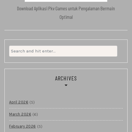
Download Aplikasi Pkv Games untuk Pengalaman Bermain
Optimal
Search
for:
ARCHIVES
(5)
April 2026
(6)
March 2026
(5)
February 2026