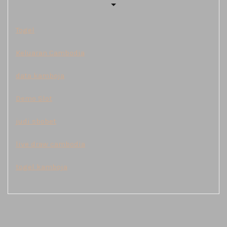
Togel
Keluaran Cambodia
data kamboja
Demo Slot
judi sbobet
live draw cambodia
togel kamboja