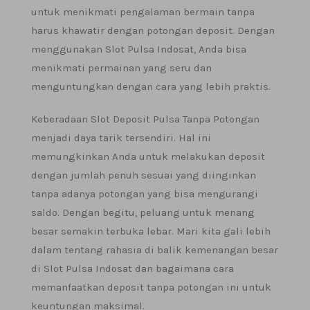
untuk menikmati pengalaman bermain tanpa
harus khawatir dengan potongan deposit. Dengan
menggunakan Slot Pulsa Indosat, Anda bisa
menikmati permainan yang seru dan
menguntungkan dengan cara yang lebih praktis.
Keberadaan Slot Deposit Pulsa Tanpa Potongan
menjadi daya tarik tersendiri. Hal ini
memungkinkan Anda untuk melakukan deposit
dengan jumlah penuh sesuai yang diinginkan
tanpa adanya potongan yang bisa mengurangi
saldo. Dengan begitu, peluang untuk menang
besar semakin terbuka lebar. Mari kita gali lebih
dalam tentang rahasia di balik kemenangan besar
di Slot Pulsa Indosat dan bagaimana cara
memanfaatkan deposit tanpa potongan ini untuk
keuntungan maksimal.