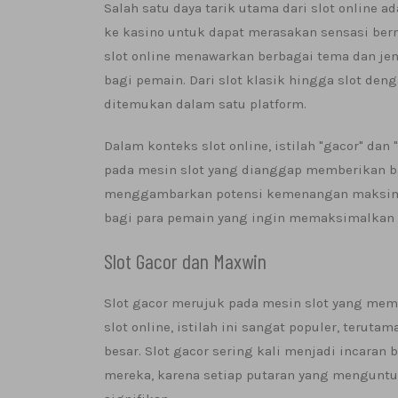
Salah satu daya tarik utama dari slot online 
ke kasino untuk dapat merasakan sensasi berma
slot online menawarkan berbagai tema dan j
bagi pemain. Dari slot klasik hingga slot den
ditemukan dalam satu platform.
Dalam konteks slot online, istilah "gacor" da
pada mesin slot yang dianggap memberikan b
menggambarkan potensi kemenangan maksimal y
bagi para pemain yang ingin memaksimalkan p
Slot Gacor dan Maxwin
Slot gacor merujuk pada mesin slot yang mem
slot online, istilah ini sangat populer, teru
besar. Slot gacor sering kali menjadi incar
mereka, karena setiap putaran yang mengun