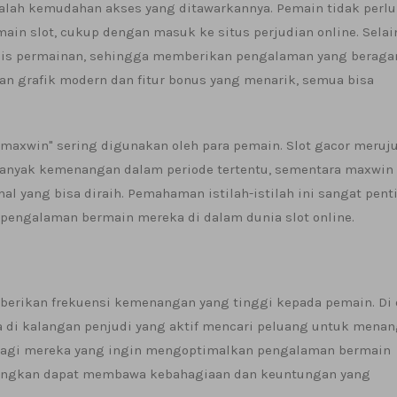
adalah kemudahan akses yang ditawarkannya. Pemain tidak perlu
in slot, cukup dengan masuk ke situs perjudian online. Selain
enis permainan, sehingga memberikan pengalaman yang berag
gan grafik modern dan fitur bonus yang menarik, semua bisa
n "maxwin" sering digunakan oleh para pemain. Slot gacor meruj
anyak kemenangan dalam periode tertentu, sementara maxwin
ang bisa diraih. Pemahaman istilah-istilah ini sangat pent
engalaman bermain mereka di dalam dunia slot online.
berikan frekuensi kemenangan yang tinggi kepada pemain. Di 
tama di kalangan penjudi yang aktif mencari peluang untuk mena
an bagi mereka yang ingin mengoptimalkan pengalaman bermain
tungkan dapat membawa kebahagiaan dan keuntungan yang