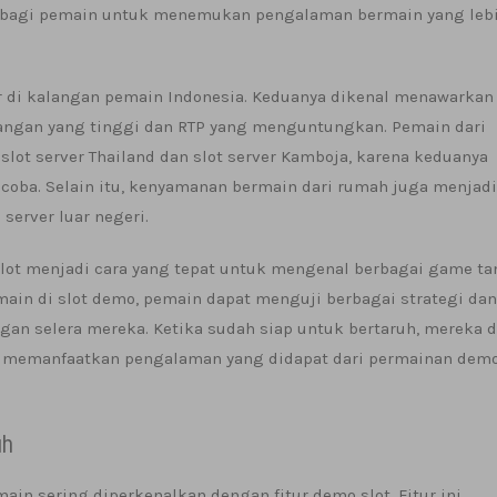
ng bagi pemain untuk menemukan pengalaman bermain yang leb
er di kalangan pemain Indonesia. Keduanya dikenal menawarkan
angan yang tinggi dan RTP yang menguntungkan. Pemain dari
lot server Thailand dan slot server Kamboja, karena keduanya
coba. Selain itu, kenyamanan bermain dari rumah juga menjadi
server luar negeri.
lot menjadi cara yang tepat untuk mengenal berbagai game ta
ain di slot demo, pemain dapat menguji berbagai strategi dan
an selera mereka. Ketika sudah siap untuk bertaruh, mereka 
ri, memanfaatkan pengalaman yang didapat dari permainan dem
uh
ain sering diperkenalkan dengan fitur demo slot. Fitur ini