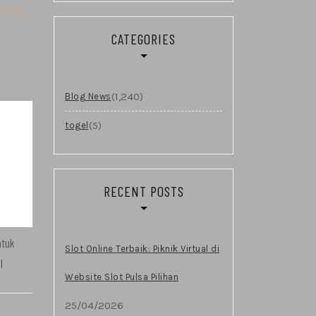
oft? >
CATEGORIES
(1,240)
Blog News
(5)
togel
RECENT POSTS
ntuk
Slot Online Terbaik: Piknik Virtual di
l
Website Slot Pulsa Pilihan
25/04/2026