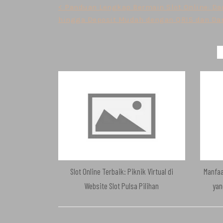
Post
< Panduan Lengkap Bermain Slot Online: Da
hingga Deposit Mudah dengan QRIS dan Da
navigation
Slot Online Terbaik: Piknik Virtual di
Manfaa
Website Slot Pulsa Pilihan
yan