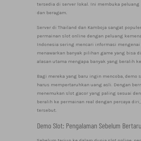
tersedia di server lokal. Ini membuka pelua
dan beragam.
Server di Thailand dan Kamboja sangat popul
permainan slot online dengan peluang kemen
Indonesia sering mencari informasi mengenai s
menawarkan banyak pilihan game yang bisa di
alasan utama mengapa banyak yang beralih ke 
Bagi mereka yang baru ingin mencoba, demo s
harus mempertaruhkan uang asli. Dengan berm
menemukan slot gacor yang paling sesuai deng
beralih ke permainan real dengan percaya di
tersebut.
Demo Slot: Pengalaman Sebelum Bertar
Sebelum terjun ke dalam dunia slot online, pem