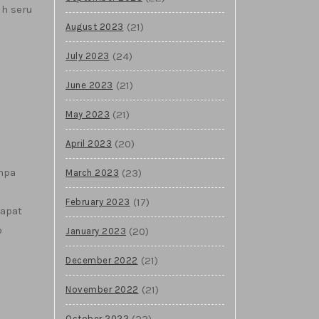
ih seru
(21)
August 2023
(24)
July 2023
(21)
June 2023
(21)
May 2023
(20)
April 2023
npa
(23)
March 2023
(17)
February 2023
dapat
o
(20)
January 2023
(21)
December 2022
(21)
November 2022
(23)
October 2022