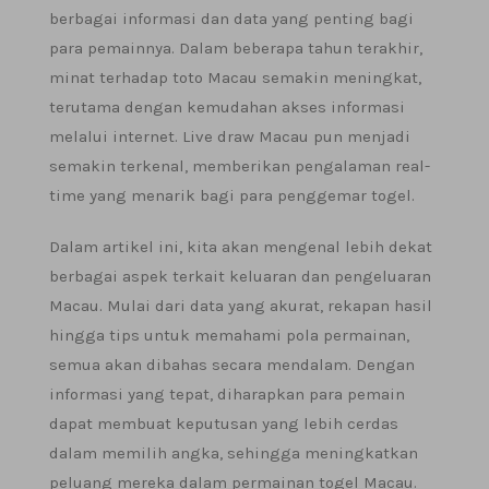
berbagai informasi dan data yang penting bagi
para pemainnya. Dalam beberapa tahun terakhir,
minat terhadap toto Macau semakin meningkat,
terutama dengan kemudahan akses informasi
melalui internet. Live draw Macau pun menjadi
semakin terkenal, memberikan pengalaman real-
time yang menarik bagi para penggemar togel.
Dalam artikel ini, kita akan mengenal lebih dekat
berbagai aspek terkait keluaran dan pengeluaran
Macau. Mulai dari data yang akurat, rekapan hasil
hingga tips untuk memahami pola permainan,
semua akan dibahas secara mendalam. Dengan
informasi yang tepat, diharapkan para pemain
dapat membuat keputusan yang lebih cerdas
dalam memilih angka, sehingga meningkatkan
peluang mereka dalam permainan togel Macau.