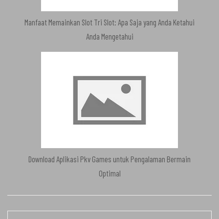
Manfaat Memainkan Slot Tri Slot: Apa Saja yang Anda Ketahui
Anda Mengetahui
Download Aplikasi Pkv Games untuk Pengalaman Bermain
Optimal