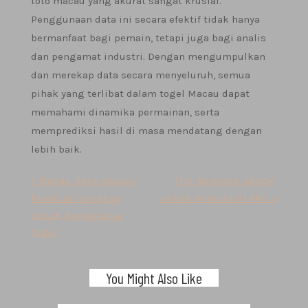
toto macau yang akurat sangat krusial.
Penggunaan data ini secara efektif tidak hanya
bermanfaat bagi pemain, tetapi juga bagi analis
dan pengamat industri. Dengan mengumpulkan
dan merekap data secara menyeluruh, semua
pihak yang terlibat dalam togel Macau dapat
memahami dinamika permainan, serta
memprediksi hasil di masa mendatang dengan
lebih baik.
Post
< Rekap Data Macau:
Trik Bermain AduQQ
Panduan Lengkap
untuk Pemula di PKV >
navigation
untuk Penggemar
Togel
You Might Also Like