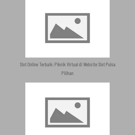
Slot Online Terbaik: Piknik Virtual di Website Slot Pulsa
Pilihan