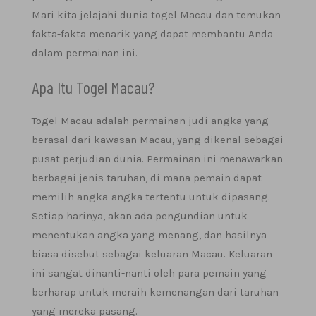
Mari kita jelajahi dunia togel Macau dan temukan
fakta-fakta menarik yang dapat membantu Anda
dalam permainan ini.
Apa Itu Togel Macau?
Togel Macau adalah permainan judi angka yang
berasal dari kawasan Macau, yang dikenal sebagai
pusat perjudian dunia. Permainan ini menawarkan
berbagai jenis taruhan, di mana pemain dapat
memilih angka-angka tertentu untuk dipasang.
Setiap harinya, akan ada pengundian untuk
menentukan angka yang menang, dan hasilnya
biasa disebut sebagai keluaran Macau. Keluaran
ini sangat dinanti-nanti oleh para pemain yang
berharap untuk meraih kemenangan dari taruhan
yang mereka pasang.