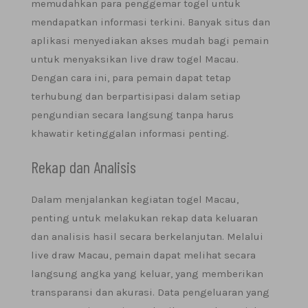
memudahkan para penggemar togel untuk
mendapatkan informasi terkini. Banyak situs dan
aplikasi menyediakan akses mudah bagi pemain
untuk menyaksikan live draw togel Macau.
Dengan cara ini, para pemain dapat tetap
terhubung dan berpartisipasi dalam setiap
pengundian secara langsung tanpa harus
khawatir ketinggalan informasi penting.
Rekap dan Analisis
Dalam menjalankan kegiatan togel Macau,
penting untuk melakukan rekap data keluaran
dan analisis hasil secara berkelanjutan. Melalui
live draw Macau, pemain dapat melihat secara
langsung angka yang keluar, yang memberikan
transparansi dan akurasi. Data pengeluaran yang