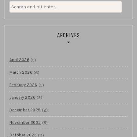
Search
for:
ARCHIVES
(5)
April 2026
(6)
March 2026
(5)
February 2026
(5)
January 2026
(2)
December 2025
(5)
November 2025
(11)
October 2025