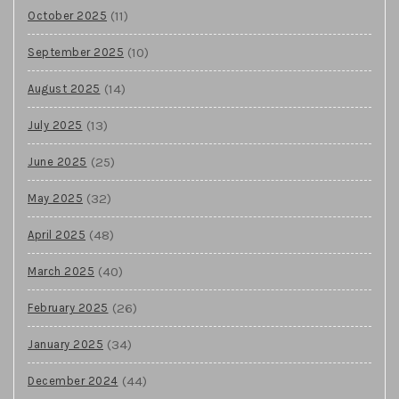
(11)
October 2025
(10)
September 2025
(14)
August 2025
(13)
July 2025
(25)
June 2025
(32)
May 2025
(48)
April 2025
(40)
March 2025
(26)
February 2025
(34)
January 2025
(44)
December 2024