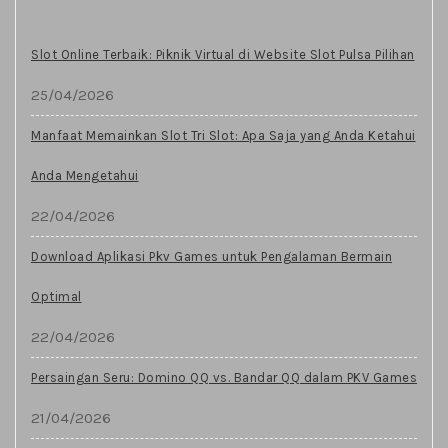
Slot Online Terbaik: Piknik Virtual di Website Slot Pulsa Pilihan
25/04/2026
Manfaat Memainkan Slot Tri Slot: Apa Saja yang Anda Ketahui
Anda Mengetahui
22/04/2026
Download Aplikasi Pkv Games untuk Pengalaman Bermain
Optimal
22/04/2026
Persaingan Seru: Domino QQ vs. Bandar QQ dalam PKV Games
21/04/2026