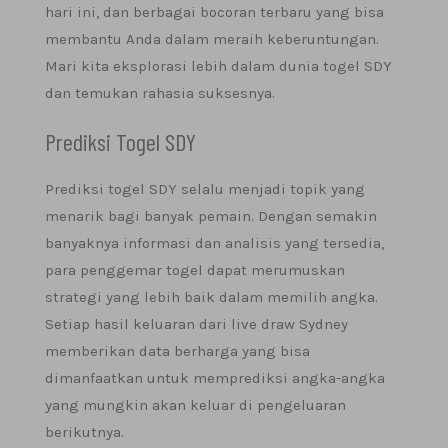
hari ini, dan berbagai bocoran terbaru yang bisa
membantu Anda dalam meraih keberuntungan.
Mari kita eksplorasi lebih dalam dunia togel SDY
dan temukan rahasia suksesnya.
Prediksi Togel SDY
Prediksi togel SDY selalu menjadi topik yang
menarik bagi banyak pemain. Dengan semakin
banyaknya informasi dan analisis yang tersedia,
para penggemar togel dapat merumuskan
strategi yang lebih baik dalam memilih angka.
Setiap hasil keluaran dari live draw Sydney
memberikan data berharga yang bisa
dimanfaatkan untuk memprediksi angka-angka
yang mungkin akan keluar di pengeluaran
berikutnya.