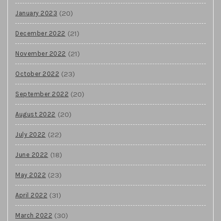
(20)
January 2023
(21)
December 2022
(21)
November 2022
(23)
October 2022
(20)
September 2022
(20)
August 2022
(22)
July 2022
(18)
June 2022
(23)
May 2022
(31)
April 2022
(30)
March 2022