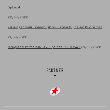
Optimal
22/04/2026
Persaingan Seru: Domino QQ vs. Bandar QQ dalam PKV Games
21/04/2026
20/04/2026
Menguasai Permainan PKV: Tips dan Trik Terbaik
PARTNER