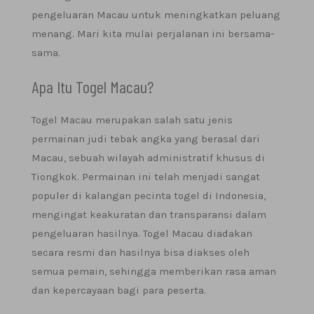
pengeluaran Macau untuk meningkatkan peluang
menang. Mari kita mulai perjalanan ini bersama-
sama.
Apa Itu Togel Macau?
Togel Macau merupakan salah satu jenis
permainan judi tebak angka yang berasal dari
Macau, sebuah wilayah administratif khusus di
Tiongkok. Permainan ini telah menjadi sangat
populer di kalangan pecinta togel di Indonesia,
mengingat keakuratan dan transparansi dalam
pengeluaran hasilnya. Togel Macau diadakan
secara resmi dan hasilnya bisa diakses oleh
semua pemain, sehingga memberikan rasa aman
dan kepercayaan bagi para peserta.