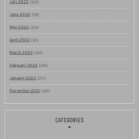
(22)
July 2022
(18)
June 2022
(23)
May 2022
(31)
April 2022
(30)
March 2022
(28)
February 2022
(27)
January 2022
(30)
December 2021
CATEGORIES