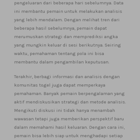
pengeluaran dari beberapa hari sebelumnya. Data
ini membantu pemain untuk melakukan analisis
yang lebih mendalam. Dengan melihat tren dari
beberapa hasil sebelumnya, pemain dapat
merumuskan strategi dan memprediksi angka
yang mungkin keluar di sesi berikutnya. Seiring
waktu, pemahaman tentang pola ini bisa
membantu dalam pengambilan keputusan.
Terakhir, berbagi informasi dan analisis dengan
komunitas togel juga dapat memperkaya
pemahaman. Banyak pemain berpengalaman yang
aktif mendiskusikan strategi dan metode analisis.
Mengikuti diskusi ini tidak hanya menambah
wawasan tetapi juga memberikan perspektif baru
dalam memahami hasil keluaran. Dengan cara ini,
pemain bisa lebih siap untuk menghadapi setiap