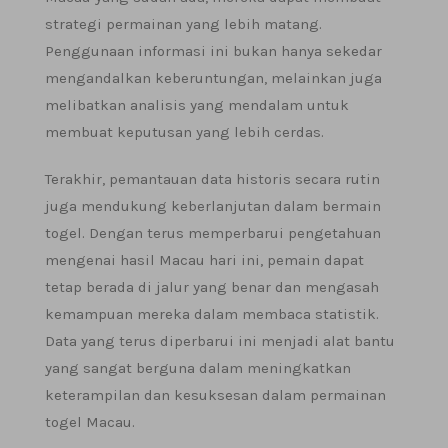
strategi permainan yang lebih matang.
Penggunaan informasi ini bukan hanya sekedar
mengandalkan keberuntungan, melainkan juga
melibatkan analisis yang mendalam untuk
membuat keputusan yang lebih cerdas.
Terakhir, pemantauan data historis secara rutin
juga mendukung keberlanjutan dalam bermain
togel. Dengan terus memperbarui pengetahuan
mengenai hasil Macau hari ini, pemain dapat
tetap berada di jalur yang benar dan mengasah
kemampuan mereka dalam membaca statistik.
Data yang terus diperbarui ini menjadi alat bantu
yang sangat berguna dalam meningkatkan
keterampilan dan kesuksesan dalam permainan
togel Macau.