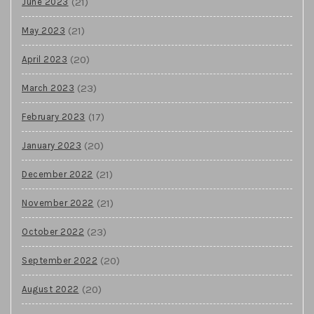
(21)
June 2023
(21)
May 2023
(20)
April 2023
(23)
March 2023
(17)
February 2023
(20)
January 2023
(21)
December 2022
(21)
November 2022
(23)
October 2022
(20)
September 2022
(20)
August 2022