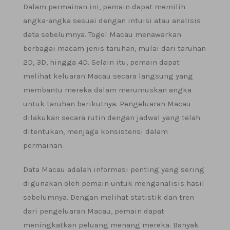
Dalam permainan ini, pemain dapat memilih
angka-angka sesuai dengan intuisi atau analisis
data sebelumnya. Togel Macau menawarkan
berbagai macam jenis taruhan, mulai dari taruhan
2D, 3D, hingga 4D. Selain itu, pemain dapat
melihat keluaran Macau secara langsung yang
membantu mereka dalam merumuskan angka
untuk taruhan berikutnya. Pengeluaran Macau
dilakukan secara rutin dengan jadwal yang telah
ditentukan, menjaga konsistensi dalam
permainan.
Data Macau adalah informasi penting yang sering
digunakan oleh pemain untuk menganalisis hasil
sebelumnya. Dengan melihat statistik dan tren
dari pengeluaran Macau, pemain dapat
meningkatkan peluang menang mereka. Banyak