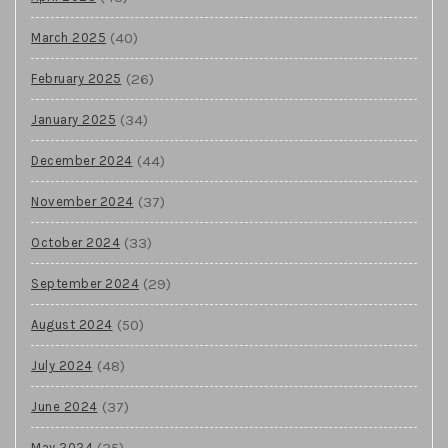
(40)
March 2025
(26)
February 2025
(34)
January 2025
(44)
December 2024
(37)
November 2024
(33)
October 2024
(29)
September 2024
(50)
August 2024
(48)
July 2024
(37)
June 2024
(35)
May 2024