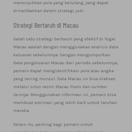
menunjukkan pola yang berulang, yang dapat
dimanfaatkan dalam strategi judi.
Strategi Bertaruh di Macau
Salah satu strategi bertaruh yang efektif di Togel
Macau adalah dengan menggunakan analisis data
keluaran sebelumnya. Dengan mengumpulkan
data pengeluaran Macau dari periode sebelumnya,
pemain dapat mengidentifikasi pola atau angka
yang sering muncul. Data Macau ini bisa diakses
melalui situs resmi Macau Pools dan sumber
lainnya. Menggunakan informasi ini, pemain bisa
membuat estimasi yang lebih baik untuk taruhan
mereka.
Selain itu, penting bagi pemain untuk