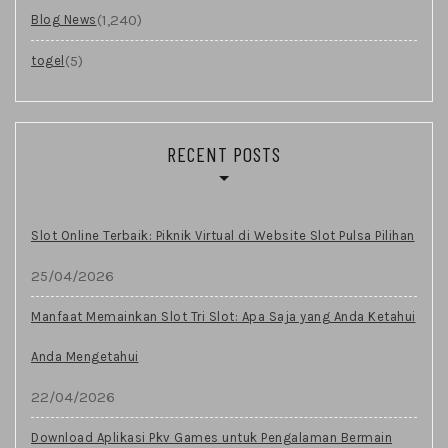
(1,240)
Blog News
(5)
togel
RECENT POSTS
Slot Online Terbaik: Piknik Virtual di Website Slot Pulsa Pilihan
25/04/2026
Manfaat Memainkan Slot Tri Slot: Apa Saja yang Anda Ketahui
Anda Mengetahui
22/04/2026
Download Aplikasi Pkv Games untuk Pengalaman Bermain