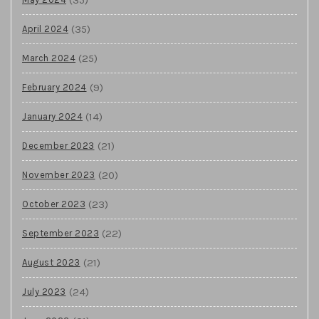
(35)
April 2024
(25)
March 2024
(9)
February 2024
(14)
January 2024
(21)
December 2023
(20)
November 2023
(23)
October 2023
(22)
September 2023
(21)
August 2023
(24)
July 2023