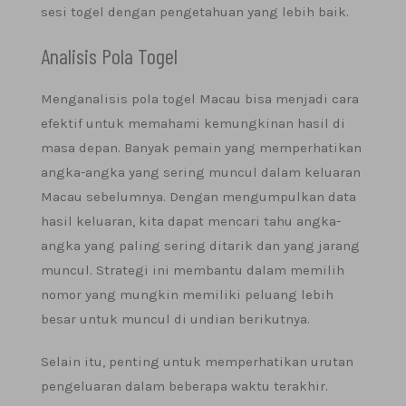
sesi togel dengan pengetahuan yang lebih baik.
Analisis Pola Togel
Menganalisis pola togel Macau bisa menjadi cara
efektif untuk memahami kemungkinan hasil di
masa depan. Banyak pemain yang memperhatikan
angka-angka yang sering muncul dalam keluaran
Macau sebelumnya. Dengan mengumpulkan data
hasil keluaran, kita dapat mencari tahu angka-
angka yang paling sering ditarik dan yang jarang
muncul. Strategi ini membantu dalam memilih
nomor yang mungkin memiliki peluang lebih
besar untuk muncul di undian berikutnya.
Selain itu, penting untuk memperhatikan urutan
pengeluaran dalam beberapa waktu terakhir.