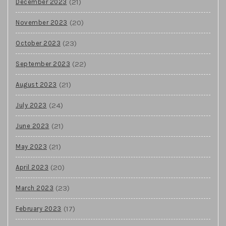
(21)
December 2023
(20)
November 2023
(23)
October 2023
(22)
September 2023
(21)
August 2023
(24)
July 2023
(21)
June 2023
(21)
May 2023
(20)
April 2023
(23)
March 2023
(17)
February 2023