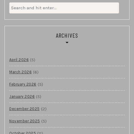
Search
for:
ARCHIVES
(5)
April 2026
(6)
March 2026
(5)
February 2026
(5)
January 2026
(2)
December 2025
(5)
November 2025
(11)
October 2025