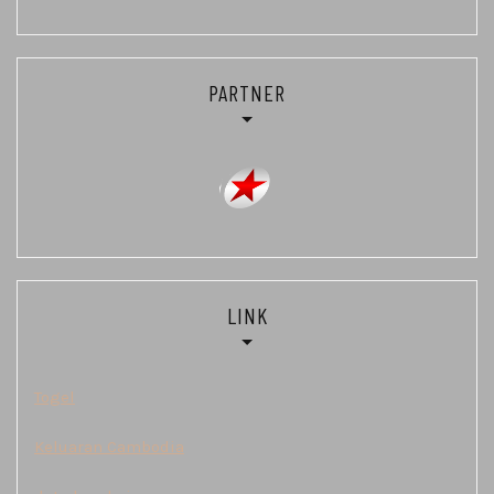
PARTNER
LINK
Togel
Keluaran Cambodia