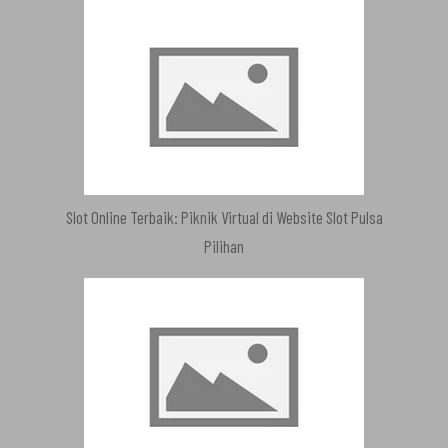
Slot Online Terbaik: Piknik Virtual di Website Slot Pulsa
Pilihan