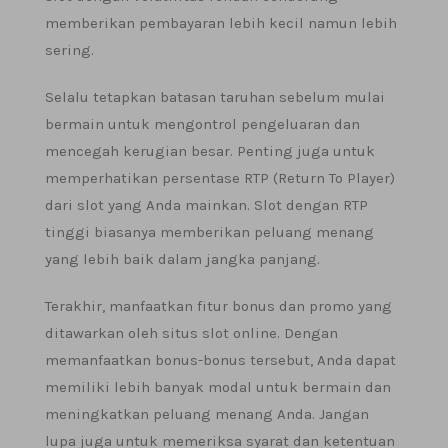
memberikan pembayaran lebih kecil namun lebih
sering.
Selalu tetapkan batasan taruhan sebelum mulai
bermain untuk mengontrol pengeluaran dan
mencegah kerugian besar. Penting juga untuk
memperhatikan persentase RTP (Return To Player)
dari slot yang Anda mainkan. Slot dengan RTP
tinggi biasanya memberikan peluang menang
yang lebih baik dalam jangka panjang.
Terakhir, manfaatkan fitur bonus dan promo yang
ditawarkan oleh situs slot online. Dengan
memanfaatkan bonus-bonus tersebut, Anda dapat
memiliki lebih banyak modal untuk bermain dan
meningkatkan peluang menang Anda. Jangan
lupa juga untuk memeriksa syarat dan ketentuan