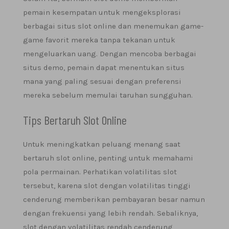
pemain kesempatan untuk mengeksplorasi
berbagai situs slot online dan menemukan game-
game favorit mereka tanpa tekanan untuk
mengeluarkan uang. Dengan mencoba berbagai
situs demo, pemain dapat menentukan situs
mana yang paling sesuai dengan preferensi
mereka sebelum memulai taruhan sungguhan.
Tips Bertaruh Slot Online
Untuk meningkatkan peluang menang saat
bertaruh slot online, penting untuk memahami
pola permainan. Perhatikan volatilitas slot
tersebut, karena slot dengan volatilitas tinggi
cenderung memberikan pembayaran besar namun
dengan frekuensi yang lebih rendah. Sebaliknya,
slot dengan volatilitas rendah cenderung