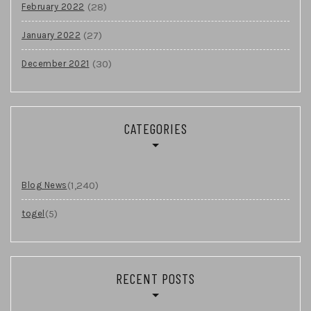
(28)
February 2022
(27)
January 2022
(30)
December 2021
CATEGORIES
(1,240)
Blog News
(5)
togel
RECENT POSTS